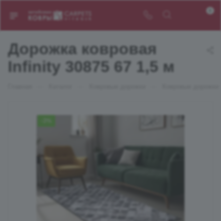
0
Дорожка ковровая
Infinity 30875 67 1,5 м
—
—
—
Главная
Каталог
Ковровые дорожки
Ковровые дорожки 
-3%